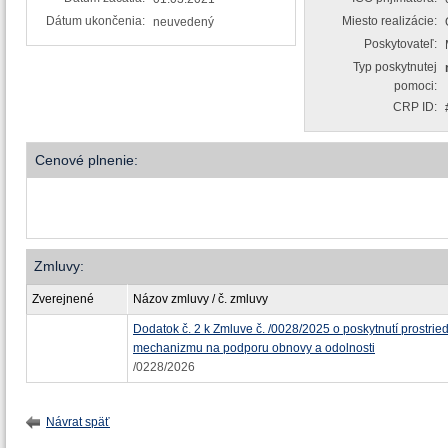
Dátum ukončenia:
Miesto realizácie:
neuvedený
Poskytovateľ:
Typ poskytnutej
pomoci:
CRP ID:
Cenové plnenie:
Zmluvy:
Zverejnené
Názov zmluvy / č. zmluvy
Dodatok č. 2 k Zmluve č. /0028/2025 o poskytnutí prostrie
mechanizmu na podporu obnovy a odolnosti
/0228/2026
Návrat späť