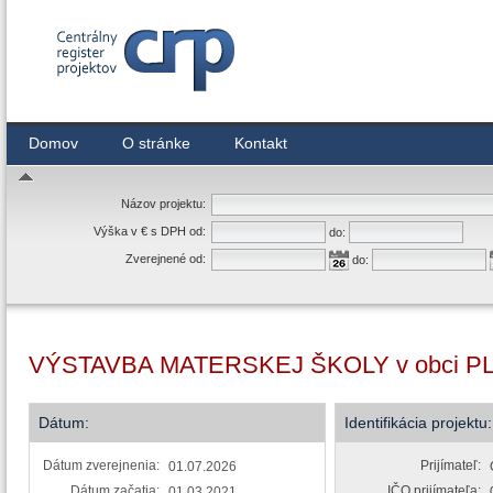
Centrálny register zmlúv
Domov
O stránke
Kontakt
Názov projektu:
Výška v € s DPH od:
do:
Zverejnené od:
do:
VÝSTAVBA MATERSKEJ ŠKOLY v obci 
Dátum:
Identifikácia projektu:
Dátum zverejnenia:
Prijímateľ:
01.07.2026
Dátum začatia:
IČO prijímateľa:
01.03.2021