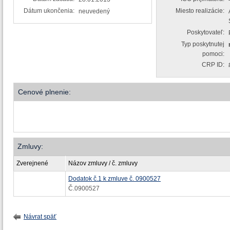
Dátum ukončenia:
Miesto realizácie:
neuvedený
Poskytovateľ:
Typ poskytnutej
pomoci:
CRP ID:
Cenové plnenie:
Zmluvy:
Zverejnené
Názov zmluvy / č. zmluvy
Dodatok č.1 k zmluve č. 0900527
Č.0900527
Návrat späť