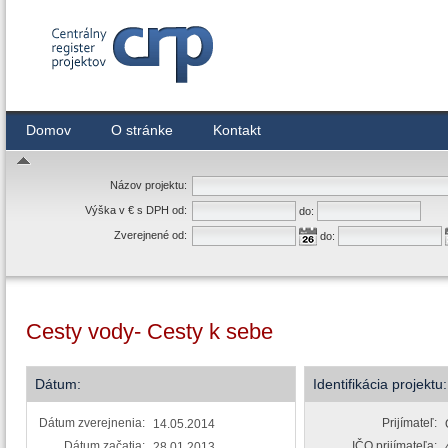
Centrálny register zmlúv
Domov
O stránke
Kontakt
Názov projektu:
Výška v € s DPH od:
do:
Zverejnené od:
do:
Cesty vody- Cesty k sebe
Dátum:
Identifikácia projektu:
Dátum zverejnenia:
Prijímateľ:
14.05.2014
Dátum začatia:
IČO prijímateľa:
28.01.2013