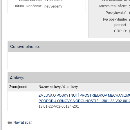
Dátum ukončenia:
Miesto realizácie:
neuvedený
Poskytovateľ:
Typ poskytnutej
pomoci:
CRP ID:
Cenové plnenie:
Zmluvy:
Zverejnené
Názov zmluvy / č. zmluvy
ZMLUVA O POSKYTNUTÍ PROSTRIEDKOV MECHANIZM
PODPORU OBNOVY A ODOLNOSTI č. 13I01-22-V02-001
13I01-22-V02-00124-Z01
Návrat späť