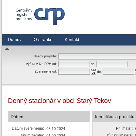
Centrálny register zmlúv
Domov
O stránke
Kontakt
Názov projektu:
Výška v € s DPH od:
do:
Zverejnené od:
do:
Denný stacionár v obci Starý Tekov
Dátum:
Identifikácia projektu:
Dátum zverejnenia:
Prijímateľ:
08.10.2024
Dátum začatia:
IČO prijímateľa:
01.09.2024