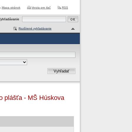
Mapa stránok
Verzia pre tlač
RSS
yhľadávanie
Rozšírené vyhľadávanie
Vyhľadať
ho plášťa - MŠ Húskova