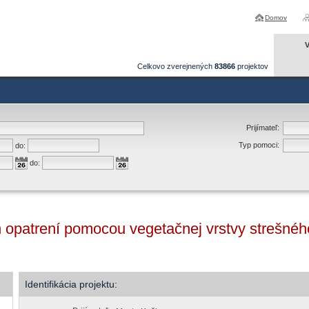
Domov
V
Celkovo zverejnených
83866
projektov
Prijímateľ:
Typ pomoci:
do:
do:
 opatrení pomocou vegetačnej vrstvy strešné
Identifikácia projektu: