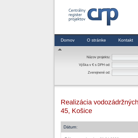
Centrálny register zmlúv
Domov
O stránke
Kontakt
Názov projektu:
Výška v € s DPH od:
Zverejnené od:
Realizácia vodozádržných
45, Košice
Dátum: