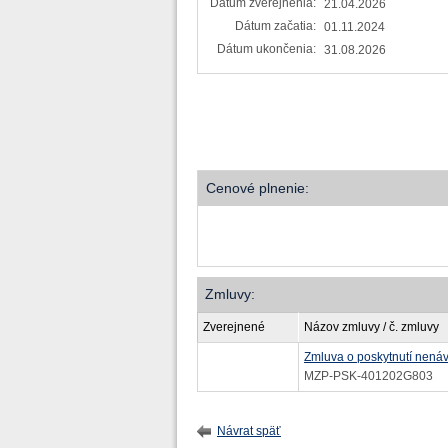
Dátum zverejnenia:
21.04.2026
Dátum začatia:
01.11.2024
Dátum ukončenia:
31.08.2026
Cenové plnenie:
Zmluvy:
Zverejnené
Názov zmluvy / č. zmluvy
Zmluva o poskytnutí nená
MZP-PSK-401202G803
Návrat späť