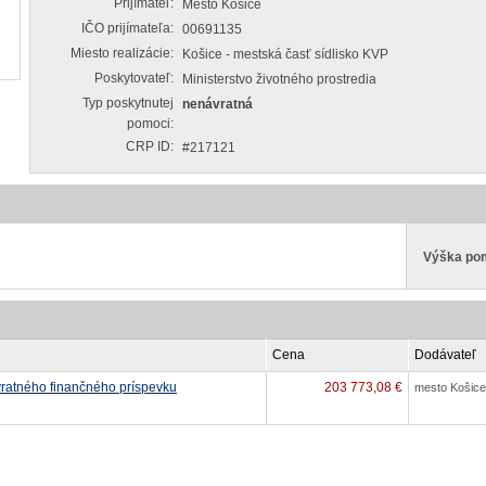
Prijímateľ:
Mesto Košice
IČO prijímateľa:
00691135
Miesto realizácie:
Košice - mestská časť sídlisko KVP
Poskytovateľ:
Ministerstvo životného prostredia
Typ poskytnutej
nenávratná
pomoci:
CRP ID:
#217121
Výška po
Cena
Dodávateľ
vratného finančného príspevku
203 773,08 €
mesto Košice