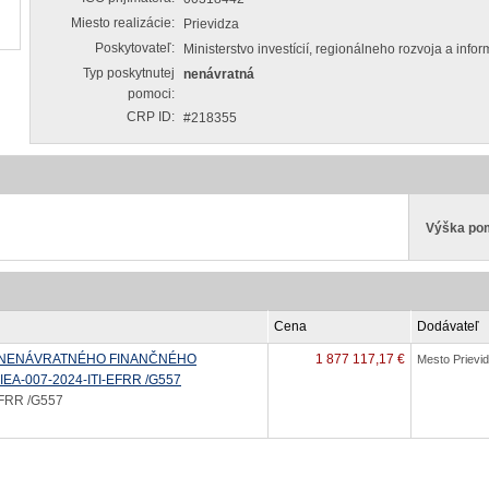
Miesto realizácie:
Prievidza
Poskytovateľ:
Ministerstvo investícií, regionálneho rozvoja a info
Typ poskytnutej
nenávratná
pomoci:
CRP ID:
#218355
Výška po
Cena
Dodávateľ
 NENÁVRATNÉHO FINANČNÉHO
1 877 117,17 €
Mesto Prievi
IEA-007-2024-ITI-EFRR /G557
EFRR /G557