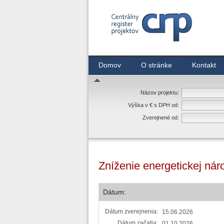
Centrálny register zmlúv
Domov
O stránke
Kontakt
Názov projektu:
Výška v € s DPH od:
Zverejnené od:
Zníženie energetickej nár
Dátum:
Dátum zverejnenia:
15.06.2026
Dátum začatia:
01.10.2026