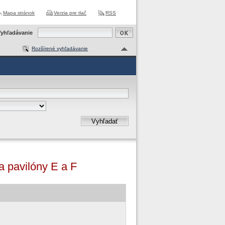
Mapa stránok
Verzia pre tlač
RSS
yhľadávanie
Rozšírené vyhľadávanie
Vyhľadať
a pavilóny E a F