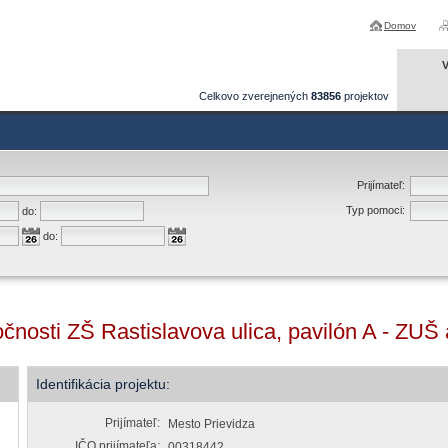
Domov
V
Celkovo zverejnených
83856
projektov
Prijímateľ:
Typ pomoci:
do:
do:
očnosti ZŠ Rastislavova ulica, pavilón A - ZUŠ 
Identifikácia projektu:
Prijímateľ:
Mesto Prievidza
IČO prijímateľa:
00318442