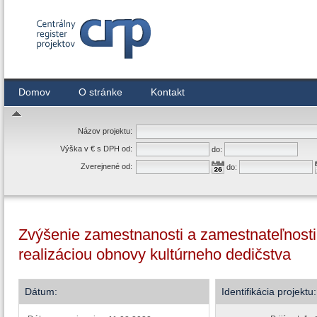
Centrálny register zmlúv
Domov
O stránke
Kontakt
Názov projektu:
Výška v € s DPH od:
do:
Zverejnené od:
do:
Zvýšenie zamestnanosti a zamestnateľnosti 
realizáciou obnovy kultúrneho dedičstva
Dátum:
Identifikácia projektu: