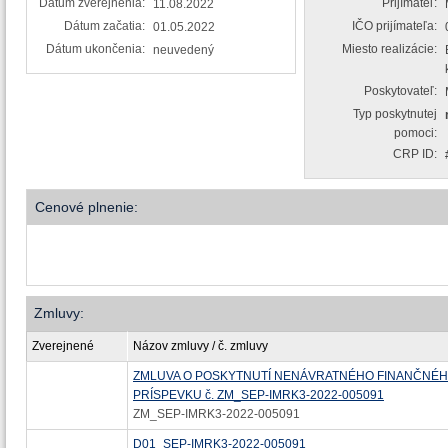
Dátum zverejnenia:
Prijímateľ:
11.08.2022
Dátum začatia:
IČO prijímateľa:
01.05.2022
Dátum ukončenia:
Miesto realizácie:
neuvedený
Poskytovateľ:
Typ poskytnutej
pomoci:
CRP ID:
Cenové plnenie:
Zmluvy:
Zverejnené
Názov zmluvy / č. zmluvy
ZMLUVA O POSKYTNUTÍ NENÁVRATNÉHO FINANČNÉ
PRÍSPEVKU č. ZM_SEP-IMRK3-2022-005091
ZM_SEP-IMRK3-2022-005091
D01_SEP-IMRK3-2022-005091