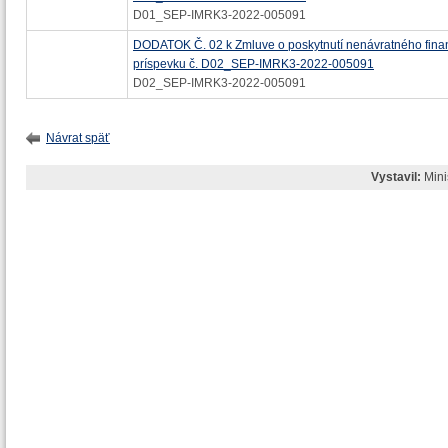
D01_SEP-IMRK3-2022-005091
DODATOK Č. 02 k Zmluve o poskytnutí nenávratného fin
príspevku č. D02_SEP-IMRK3-2022-005091
D02_SEP-IMRK3-2022-005091
Návrat späť
Vystavil:
Mini