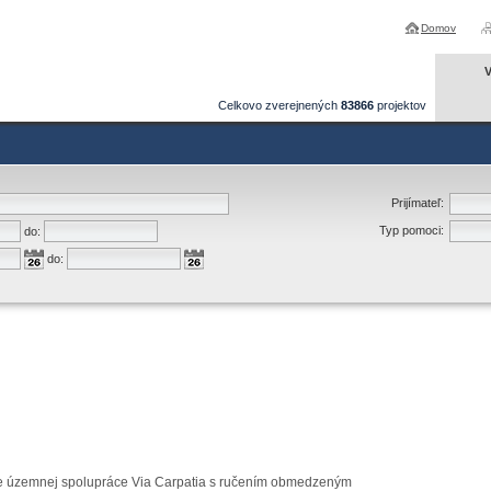
Domov
V
Celkovo zverejnených
83866
projektov
Prijímateľ:
Typ pomoci:
do:
do:
e územnej spolupráce Via Carpatia s ručením obmedzeným