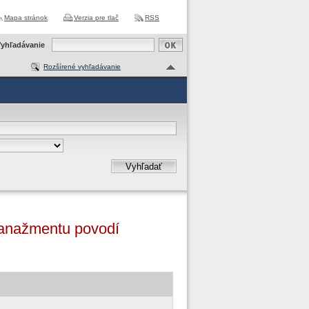
Mapa stránok
Verzia pre tlač
RSS
yhľadávanie
Rozšírené vyhľadávanie
Vyhľadať
 manažmentu povodí