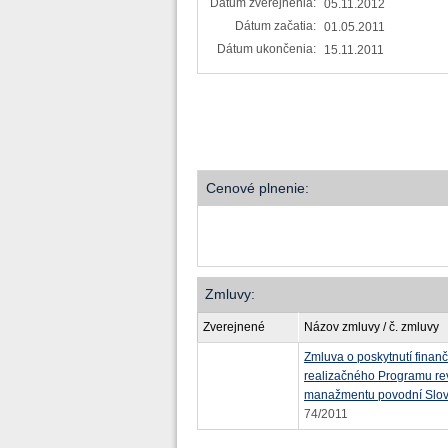
Dátum zverejnenia:
05.11.2012
Dátum začatia:
01.05.2011
Dátum ukončenia:
15.11.2011
Cenové plnenie:
Zmluvy:
Zverejnené
Názov zmluvy / č. zmluvy
Zmluva o poskytnutí finanč
realizačného Programu rev
manažmentu povodní Slove
74/2011