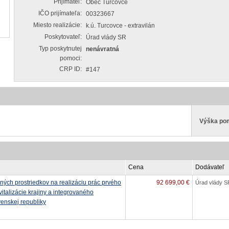
Prijímateľ:
Obec Turcovce
IČO prijímateľa:
00323667
Miesto realizácie:
k.ú. Turcovce - extravilán
Poskytovateľ:
Úrad vlády SR
Typ poskytnutej
nenávratná
pomoci:
CRP ID:
#147
Výška po
Cena
Dodávateľ
ných prostriedkov na realizáciu prác prvého
92 699,00 €
Úrad vlády S
italizácie krajiny a integrovaného
nskej republiky