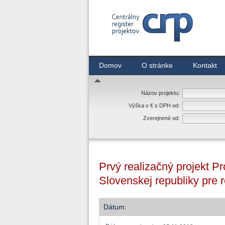
Centrálny register zmlúv
Domov
O stránke
Kontakt
Názov projektu:
Výška v € s DPH od:
Zverejnené od:
Prvý realizačný projekt P
Slovenskej republiky pre 
Dátum: