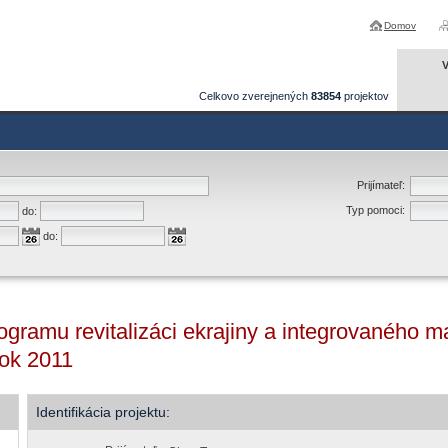
Domov
V
Celkovo zverejnených
83854
projektov
Prijímateľ:
Typ pomoci:
do:
do:
rogramu revitalizáci ekrajiny a integrovaného
rok 2011
Identifikácia projektu: