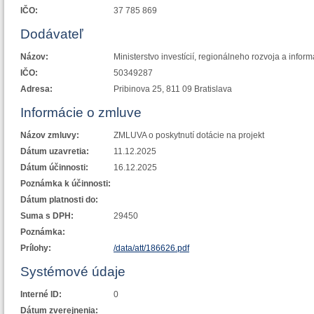
IČO:
37 785 869
Dodávateľ
Názov:
Ministerstvo investícií, regionálneho rozvoja a infor
IČO:
50349287
Adresa:
Pribinova 25, 811 09 Bratislava
Informácie o zmluve
Názov zmluvy:
ZMLUVA o poskytnutí dotácie na projekt
Dátum uzavretia:
11.12.2025
Dátum účinnosti:
16.12.2025
Poznámka k účinnosti:
Dátum platnosti do:
Suma s DPH:
29450
Poznámka:
Prílohy:
/data/att/186626.pdf
Systémové údaje
Interné ID:
0
Dátum zverejnenia: