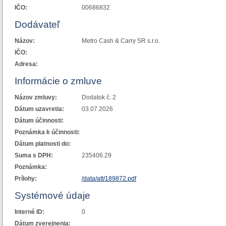
IČO:
00686832
Dodávateľ
Názov:
Metro Cash & Carry SR s.r.o.
IČO:
Adresa:
Informácie o zmluve
Názov zmluvy:
Dodatok č. 2
Dátum uzavretia:
03.07.2026
Dátum účinnosti:
Poznámka k účinnosti:
Dátum platnosti do:
Suma s DPH:
235406.29
Poznámka:
Prílohy:
/data/att/189872.pdf
Systémové údaje
Interné ID:
0
Dátum zverejnenia: