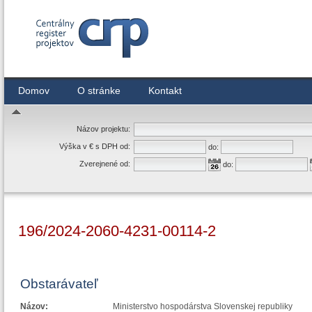
Centrálny register zmlúv
Domov
O stránke
Kontakt
Názov projektu:
Výška v € s DPH od:
do:
Zverejnené od:
do:
196/2024-2060-4231-00114-2
Obstarávateľ
Názov:
Ministerstvo hospodárstva Slovenskej republiky