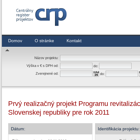
Centrálny register zmlúv
Domov
O stránke
Kontakt
Názov projektu:
Výška v € s DPH od:
do:
Zverejnené od:
do:
Prvý realizačný projekt Programu revitaliz
Slovenskej republiky pre rok 2011
Dátum:
Identifikácia projektu: