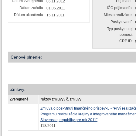
Dátum zverejnenia:
Prijímateľ:
06.11.2012
Dátum začatia:
IČO prijímateľa:
01.05.2011
Dátum ukončenia:
Miesto realizácie:
15.11.2011
Poskytovateľ:
Typ poskytnutej
pomoci:
CRP ID:
Cenové plnenie:
Zmluvy:
Zverejnené
Názov zmluvy / č. zmluvy
Zmluva o poskytnutí finančného príspevku - "Prvý realizač
Programu revitalizácie krajiny a integrovaného manažme
Slovenskej republiky pre rok 2011"
118/2011