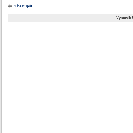
Návrat späť
Vystavil: