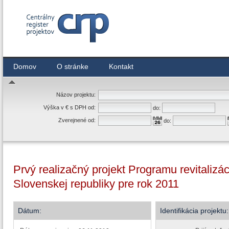
Centrálny register zmlúv
Domov
O stránke
Kontakt
Názov projektu:
Výška v € s DPH od:
do:
Zverejnené od:
do:
Prvý realizačný projekt Programu revitaliz
Slovenskej republiky pre rok 2011
Dátum:
Identifikácia projektu: