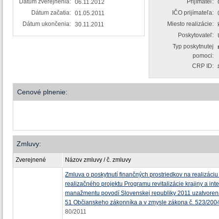
Dátum zverejnenia:
Prijímateľ:
06.11.2012
Dátum začatia:
IČO prijímateľa:
01.05.2011
Dátum ukončenia:
Miesto realizácie:
30.11.2011
Poskytovateľ:
Typ poskytnutej
pomoci:
CRP ID:
Cenové plnenie:
Zmluvy:
Zverejnené
Názov zmluvy / č. zmluvy
Zmluva o poskytnutí finančných prostriedkov na realizáciu
realizačného projektu Programu revitalizácie krajiny a in
manažmentu povodí Slovenskej republiky 2011 uzatvoren
51 Občianskeho zákonníka a v zmysle zákona č. 523/200
80/2011