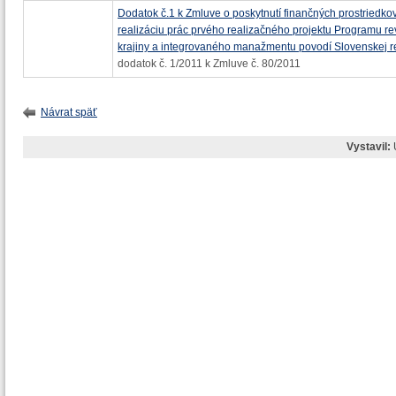
Dodatok č.1 k Zmluve o poskytnutí finančných prostriedko
realizáciu prác prvého realizačného projektu Programu rev
krajiny a integrovaného manažmentu povodí Slovenskej r
dodatok č. 1/2011 k Zmluve č. 80/2011
Návrat späť
Vystavil: