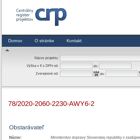
Centrálny register zmlúv
Domov
O stránke
Kontakt
Názov projektu:
Výška v € s DPH od:
do:
Zverejnené od:
do:
78/2020-2060-2230-AWY6-2
Obstarávateľ
Názov:
Ministerstvo dopravy Slovenskej republiky v zastúpe