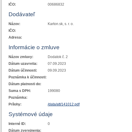
IČO:
00686832
Dodávateľ
Názov:
Karton.sk, s. r. o.
IČO:
Adresa:
Informácie o zmluve
Názov zmluvy:
Dodatok č. 2
Dátum uzavretia:
07.09.2023
Dátum účinnosti:
09.09.2023
Poznámka k účinnosti:
Dátum platnosti do:
Suma s DPH:
199080
Poznámka:
Prílohy:
/data/att/141012.pdf
Systémové údaje
Interné ID:
0
Dátum zverejnenia: