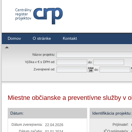
Centrálny register zmlúv
Domov
O stránke
Kontakt
Názov projektu:
Výška v € s DPH od:
do:
Zverejnené od:
do:
Miestne občianske a preventívne služby v o
Dátum:
Identifikácia projektu:
Dátum zverejnenia:
Prijímateľ:
22.04.2026
Dátum začatia:
IČO prijímateľa:
01.01.2024