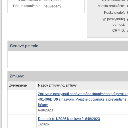
Dátum ukončenia:
Miesto realizácie:
neuvedený
Poskytovateľ:
Typ poskytnutej
pomoci:
CRP ID:
Cenové plnenie:
Zmluvy:
Zverejnené
Názov zmluvy / č. zmluvy
Zmluva o poskytnutí nenávratného finančného príspevku pr
401406DIU9 s názvom: Miestne občianske a preventívne s
Ihľany
648/2023
Dodatok č. 1/2026 k zmluve č. 648/2023
1/2026