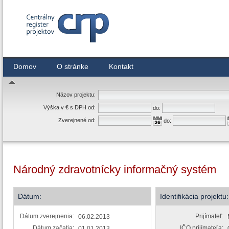
Centrálny register zmlúv
Domov
O stránke
Kontakt
Názov projektu:
Výška v € s DPH od:
do:
Zverejnené od:
do:
Národný zdravotnícky informačný systém
Dátum:
Identifikácia projektu:
Dátum zverejnenia:
Prijímateľ:
06.02.2013
Dátum začatia:
IČO prijímateľa:
01.01.2013