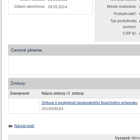
Dátum ukončenia:
Miesto realizácie:
29.05.2014
Poskytovateľ:
Typ poskytnutej
pomoci:
CRP ID:
Cenové plnenie:
Zmluvy:
Zverejnené
Názov zmluvy / č. zmluvy
Zmluva o poskytnutí nenávratného finančného príspevku
2013028164
Návrat späť
Vystavil:
Minis