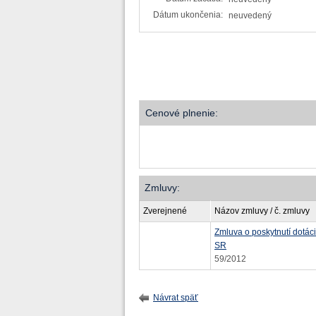
Dátum ukončenia:
neuvedený
Cenové plnenie:
Zmluvy:
Zverejnené
Názov zmluvy / č. zmluvy
Zmluva o poskytnutí dotác
SR
59/2012
Návrat späť