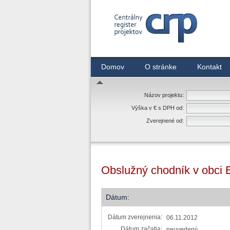
Centrálny register zmlúv
Domov
O stránke
Kontakt
Názov projektu:
Výška v € s DPH od:
Zverejnené od:
Obslužný chodník v obci B
Dátum:
Dátum zverejnenia:
06.11.2012
Dátum začatia:
neuvedený