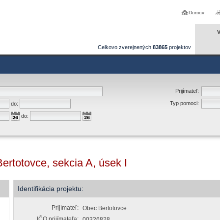
Domov
V
Celkovo zverejnených
83865
projektov
Prijímateľ:
Typ pomoci:
do:
do:
ertotovce, sekcia A, úsek I
Identifikácia projektu:
Prijímateľ:
Obec Bertotovce
IČO prijímateľa:
00326828