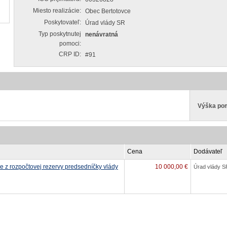
Miesto realizácie:
Obec Bertotovce
Poskytovateľ:
Úrad vlády SR
Typ poskytnutej
nenávratná
pomoci:
CRP ID:
#91
Výška po
Cena
Dodávateľ
ie z rozpočtovej rezervy predsedníčky vlády
10 000,00 €
Úrad vlády S