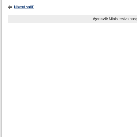
Návrat späť
Vystavil:
Ministerstvo hos