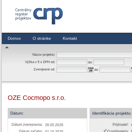
Centrálny register zmlúv
Domov
O stránke
Kontakt
Názov projektu:
Výška v € s DPH od:
do:
Zverejnené od:
do:
OZE Cocmopo s.r.o.
Dátum:
Identifikácia projektu:
Dátum zverejnenia:
Prijímateľ:
26.05.2026
Dátum začatia:
IČO prijímateľa:
01.10.2025