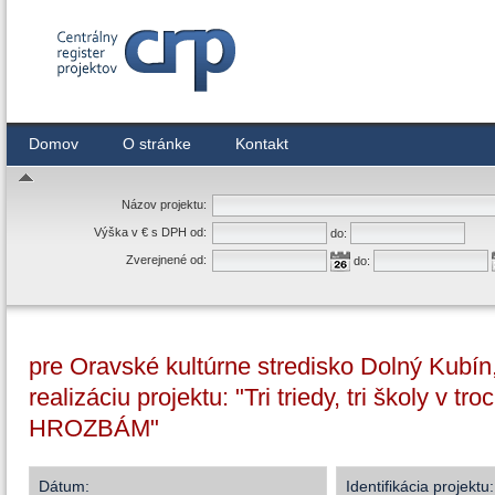
Centrálny register zmlúv
Domov
O stránke
Kontakt
Názov projektu:
Výška v € s DPH od:
do:
Zverejnené od:
do:
pre Oravské kultúrne stredisko Dolný Kubí
realizáciu projektu: "Tri triedy, tri škol
HROZBÁM"
Dátum:
Identifikácia projektu: