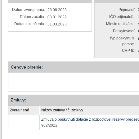
Dátum zverejnenia:
Prijímateľ:
28.08.2023
Dátum začatia:
IČO prijímateľa:
03.01.2022
Dátum ukončenia:
Miesto realizácie:
31.03.2023
Poskytovateľ:
Typ poskytnutej
pomoci:
CRP ID:
Cenové plnenie:
Zmluvy:
Zverejnené
Názov zmluvy / č. zmluvy
Zmluva o poskytnutí dotácie z rozpočtovej rezervy predse
962/2022