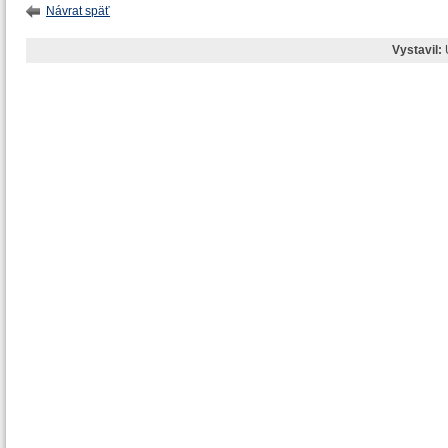
Návrat späť
Vystavil: