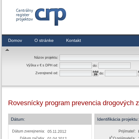
Centrálny register zmlúv
Domov
O stránke
Kontakt
Názov projektu:
Výška v € s DPH od:
do:
Zverejnené od:
do:
Rovesnícky program prevencia drogových zá
Dátum:
Identifikácia projektu:
Dátum zverejnenia:
Prijímateľ:
05.11.2012
Dátum začatia:
IČO prijímateľa:
01.04.2012