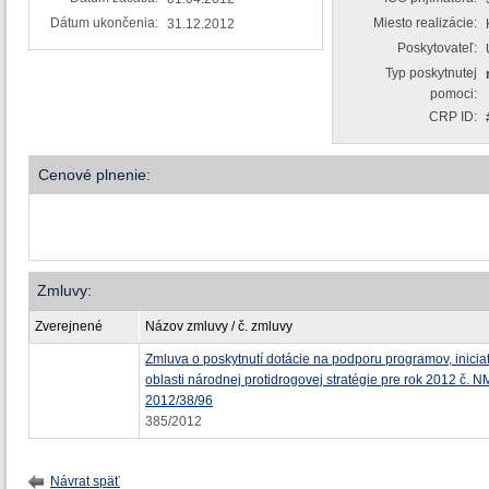
Dátum ukončenia:
Miesto realizácie:
31.12.2012
Poskytovateľ:
Typ poskytnutej
pomoci:
CRP ID:
Cenové plnenie:
Zmluvy:
Zverejnené
Názov zmluvy / č. zmluvy
Zmluva o poskytnutí dotácie na podporu programov, iniciatív
oblasti národnej protidrogovej stratégie pre rok 2012 č. 
2012/38/96
385/2012
Návrat späť