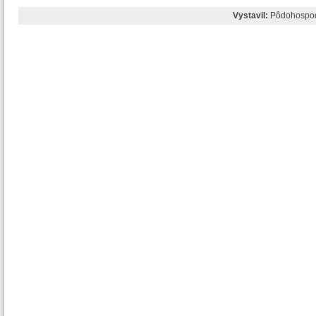
Vystavil:
Pôdohospod