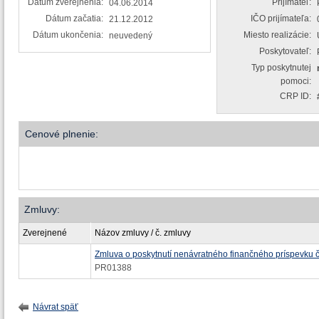
Dátum zverejnenia:
Prijímateľ:
04.06.2014
Dátum začatia:
IČO prijímateľa:
21.12.2012
Dátum ukončenia:
Miesto realizácie:
neuvedený
Poskytovateľ:
Typ poskytnutej
pomoci:
CRP ID:
Cenové plnenie:
Zmluvy:
Zverejnené
Názov zmluvy / č. zmluvy
Zmluva o poskytnutí nenávratného finančného príspevku
PR01388
Návrat späť