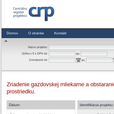
Centrálny register zmlúv
Domov
O stránke
Kontakt
Názov projektu:
Výška v € s DPH od:
do:
Zverejnené od:
do:
Zriadenie gazdovskej mliekarne a obstaran
prostriedku.
Dátum:
Identifikácia projektu: