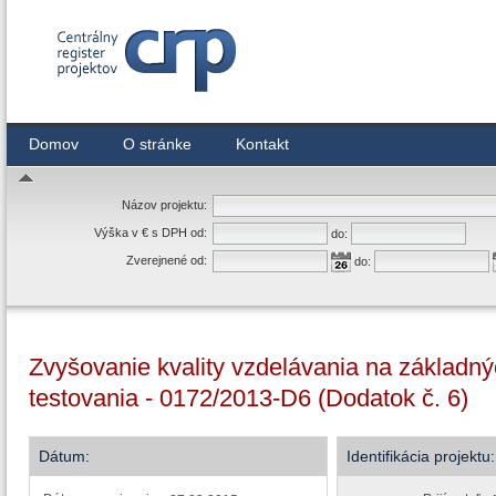
Centrálny register zmlúv
Domov
O stránke
Kontakt
Názov projektu:
Výška v € s DPH od:
do:
Zverejnené od:
do:
Zvyšovanie kvality vzdelávania na základný
testovania - 0172/2013-D6 (Dodatok č. 6)
Dátum:
Identifikácia projektu: