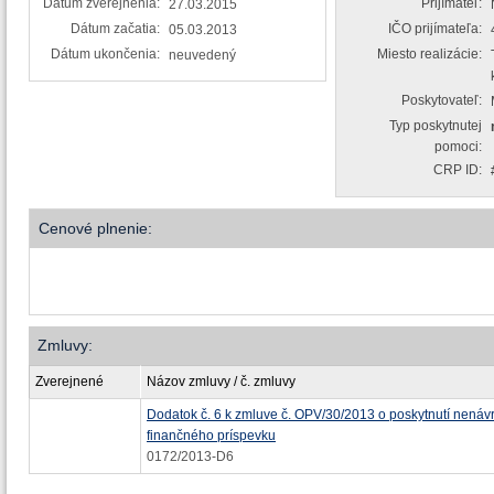
Dátum zverejnenia:
Prijímateľ:
27.03.2015
Dátum začatia:
IČO prijímateľa:
05.03.2013
Dátum ukončenia:
Miesto realizácie:
neuvedený
Poskytovateľ:
Typ poskytnutej
pomoci:
CRP ID:
Cenové plnenie:
Zmluvy:
Zverejnené
Názov zmluvy / č. zmluvy
Dodatok č. 6 k zmluve č. OPV/30/2013 o poskytnutí nenáv
finančného príspevku
0172/2013-D6