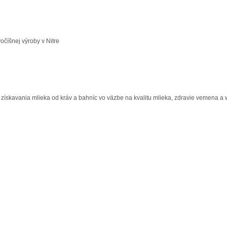
číšnej výroby v Nitre
 získavania mlieka od kráv a bahníc vo väzbe na kvalitu mlieka, zdravie vemena a w