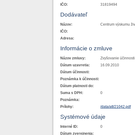
IČO:
31819494
Dodávateľ
Názov:
Centrum výskumu živo
IČO:
Adresa:
Informácie o zmluve
Názov zmluvy:
Zvyšovanie účinnosti
Dátum uzavretia:
16.09.2010
Dátum účinnosti:
Poznámka k účinnosti:
Dátum platnosti do:
Suma s DPH:
0
Poznámka:
Prílohy:
/data/att/21042.pdf
Systémové údaje
Interné ID:
0
Dátum zverejnenia: