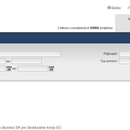
Domov
V
Celkovo zverejnených
83865
projektov
Prijímateľ:
Typ pomoci:
do:
do:
a školstva SR pre štrukturálne fondy EÚ