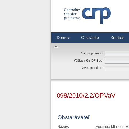
Centrálny register zmlúv
Domov
O stránke
Kontakt
Názov projektu:
Výška v € s DPH od:
Zverejnené od:
098/2010/2.2/OPVaV
Obstarávateľ
Názov:
Agentúra Ministerstv