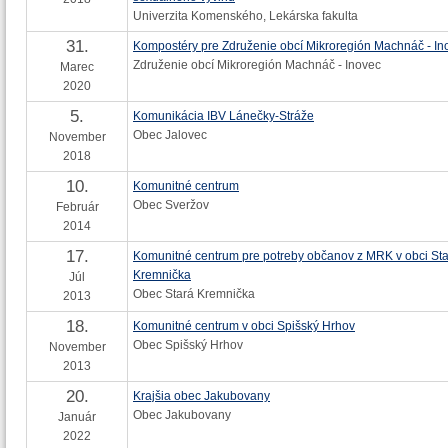
Univerzita Komenského, Lekárska fakulta
31.
Kompostéry pre Združenie obcí Mikroregión Machnáč - In
Združenie obcí Mikroregión Machnáč - Inovec
Marec
2020
5.
Komunikácia IBV Lánečky-Stráže
Obec Jalovec
November
2018
10.
Komunitné centrum
Obec Sveržov
Február
2014
17.
Komunitné centrum pre potreby občanov z MRK v obci St
Kremnička
Júl
Obec Stará Kremnička
2013
18.
Komunitné centrum v obci Spišský Hrhov
Obec Spišský Hrhov
November
2013
20.
Krajšia obec Jakubovany
Obec Jakubovany
Január
2022