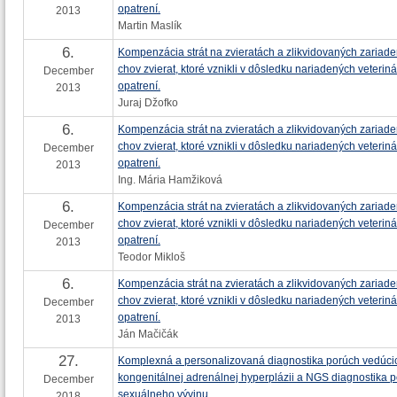
opatrení.
2013
Martin Maslík
6.
Kompenzácia strát na zvieratách a zlikvidovaných zariad
chov zvierat, ktoré vznikli v dôsledku nariadených veterin
December
opatrení.
2013
Juraj Džofko
6.
Kompenzácia strát na zvieratách a zlikvidovaných zariad
chov zvierat, ktoré vznikli v dôsledku nariadených veterin
December
opatrení.
2013
Ing. Mária Hamžiková
6.
Kompenzácia strát na zvieratách a zlikvidovaných zariad
chov zvierat, ktoré vznikli v dôsledku nariadených veterin
December
opatrení.
2013
Teodor Mikloš
6.
Kompenzácia strát na zvieratách a zlikvidovaných zariad
chov zvierat, ktoré vznikli v dôsledku nariadených veterin
December
opatrení.
2013
Ján Mačičák
27.
Komplexná a personalizovaná diagnostika porúch vedúci
kongenitálnej adrenálnej hyperplázii a NGS diagnostika 
December
sexuálneho vývinu
2018