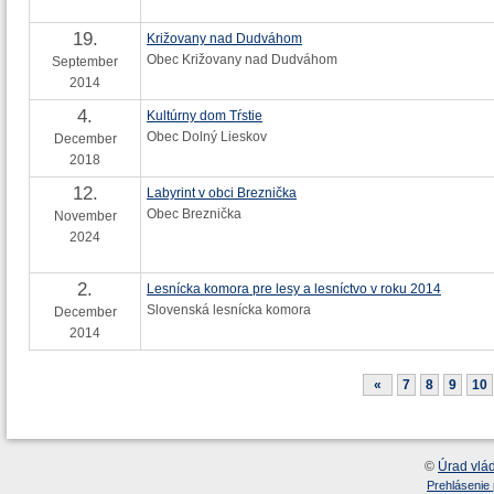
19.
Križovany nad Dudváhom
Obec Križovany nad Dudváhom
September
2014
4.
Kultúrny dom Tŕstie
Obec Dolný Lieskov
December
2018
12.
Labyrint v obci Breznička
Obec Breznička
November
2024
2.
Lesnícka komora pre lesy a lesníctvo v roku 2014
Slovenská lesnícka komora
December
2014
«
7
8
9
10
©
Úrad vlá
Prehlásenie 