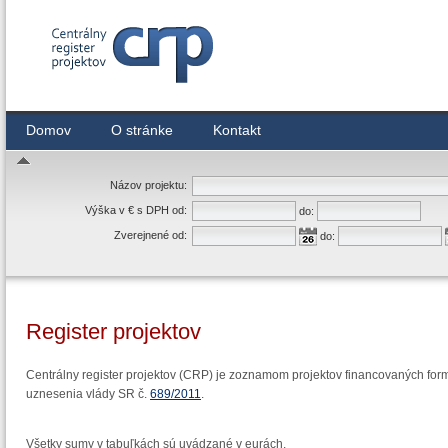
Centrálny register zmlúv
Domov
O stránke
Kontakt
Názov projektu:
Výška v € s DPH od:
do:
Zverejnené od:
do:
Register projektov
Centrálny register projektov (CRP) je zoznamom projektov financovaných form
uznesenia vlády SR č.
689/2011
.
Všetky sumy v tabuľkách sú uvádzané v eurách.