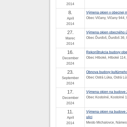
2014
8.
Výmena okien v obecnej m
Obec Vlčany, Vlčany 944,
Apríl
2014
27.
Výmena okien obecného 
Obec Ďurďoš, Ďurďoš 36, 
Marec
2014
16.
Rekonštrukcia budovy ob
Obec Hlboké, Hlboké 114,
December
2024
23.
Obnova budovy kultúrneh
Obec Ostrá Lúka, Ostrá Lú
September
2024
17.
Výmena okien na budove Z
Obec Kostolné, Kostolné 1
December
2024
11.
Výmena okien na budove Z
ulici
Apríl
Mesto Michalovce, Námest
2014