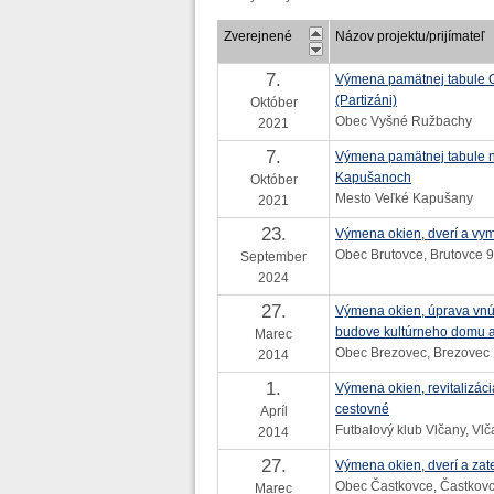
Zverejnené
Názov projektu/prijímateľ
7.
Výmena pamätnej tabule 
(Partizáni)
Október
Obec Vyšné Ružbachy
2021
7.
Výmena pamätnej tabule n
Kapušanoch
Október
Mesto Veľké Kapušany
2021
23.
Výmena okien, dverí a vym
Obec Brutovce, Brutovce 9
September
2024
27.
Výmena okien, úprava vnút
budove kultúrneho domu 
Marec
Obec Brezovec, Brezovec 
2014
1.
Výmena okien, revitalizác
cestovné
Apríl
Futbalový klub Vlčany, Vl
2014
27.
Výmena okien, dverí a za
Obec Častkovce, Častkovc
Marec