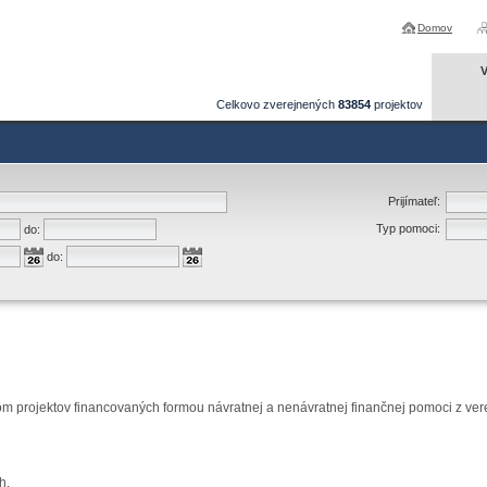
Domov
V
Celkovo zverejnených
83854
projektov
Prijímateľ:
Typ pomoci:
do:
do:
om projektov financovaných formou návratnej a nenávratnej finančnej pomoci z ver
h.