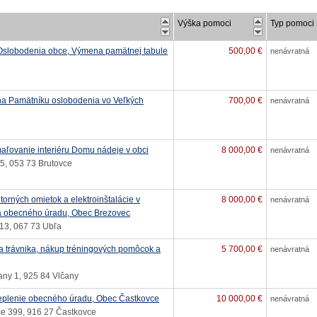
Výška pomoci
Typ pomoci
Oslobodenia obce, Výmena pamätnej tabule
500,00 €
nenávratná
a Pamätníku oslobodenia vo Veľkých
700,00 €
nenávratná
aľovanie interiéru Domu nádeje v obci
8 000,00 €
nenávratná
5, 053 73 Brutovce
orných omietok a elektroinštalácie v
8 000,00 €
nenávratná
a obecného úradu, Obec Brezovec
13, 067 73 Ubľa
ia trávnika, nákup tréningových pomôcok a
5 700,00 €
nenávratná
čany 1, 925 84 Vlčany
teplenie obecného úradu, Obec Častkovce
10 000,00 €
nenávratná
e 399, 916 27 Častkovce