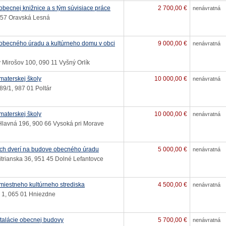
becnej knižnice a s tým súvisiace práce
2 700,00 €
nenávratná
 57 Oravská Lesná
becného úradu a kultúrneho domu v obci
9 000,00 €
nenávratná
 Mirošov 100, 090 11 Vyšný Orlík
aterskej školy
10 000,00 €
nenávratná
89/1, 987 01 Poltár
aterskej školy
10 000,00 €
nenávratná
Hlavná 196, 900 66 Vysoká pri Morave
ch dverí na budove obecného úradu
5 000,00 €
nenávratná
trianska 36, 951 45 Dolné Lefantovce
iestneho kultúrneho strediska
4 500,00 €
nenávratná
 1, 065 01 Hniezdne
talácie obecnej budovy
5 700,00 €
nenávratná