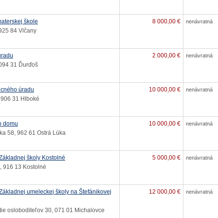
aterskej škole
8 000,00 €
nenávratná
 925 84 Vlčany
úradu
2 000,00 €
nenávratná
094 31 Ďurďoš
ecného úradu
10 000,00 €
nenávratná
 906 31 Hlboké
o domu
10 000,00 €
nenávratná
ka 58, 962 61 Ostrá Lúka
ákladnej školy Kostolné
5 000,00 €
nenávratná
, 916 13 Kostolné
ákladnej umeleckej školy na Štefánikovej
12 000,00 €
nenávratná
ie osloboditeľov 30, 071 01 Michalovce