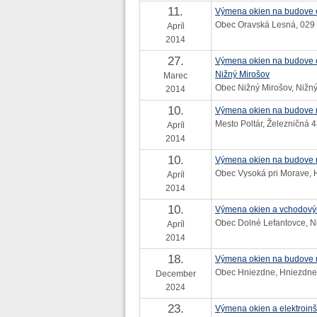
11.
Výmena okien na budove o
Obec Oravská Lesná, 029
Apríl
2014
27.
Výmena okien na budove o
Nižný Mirošov
Marec
Obec Nižný Mirošov, Nižný
2014
10.
Výmena okien na budove m
Mesto Poltár, Železničná 4
Apríl
2014
10.
Výmena okien na budove m
Obec Vysoká pri Morave, 
Apríl
2014
10.
Výmena okien a vchodový
Obec Dolné Lefantovce, Ni
Apríl
2014
18.
Výmena okien na budove m
Obec Hniezdne, Hniezdne
December
2024
23.
Výmena okien a elektroinš