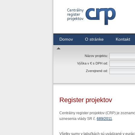
Centrálny register zmlúv
Domov
O stránke
Kontakt
Názov projektu:
Výška v € s DPH od:
Zverejnené od:
Register projektov
Centrálny register projektov (CRP) je zoznam
uznesenia vlády SR č.
689/2011
.
Všetky sumy v tabuľkách sú uvádzané v eurác