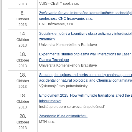
VUlS - CESTY spol. s r.o.
2013
8.
Zvyšovanie úrovne informačno-komunikačných technológi
spoločnosti CNC frézovanie, s.r.o.
Október
CNC frézovanie, s.r.o.
2013
14.
Sociálny, emočný a kognitívny obraz autizmu v interdiscip
zrkadlách
Október
Univerzita Komenského v Bratislave
2013
18.
Experimental studies of plasma wall interactions by Laser
Plasma Technique
Október
Univerzita Komenského v Bratislave
2013
18.
Securing the spices and herbs commodity chains against d
accidental or natural biological and Chemical contaminati
Október
Výskumný ústav potravinársky
2013
18.
Employment 2025: How will multiple transitions affect th
labour market
Október
Inštitút pre dobre spravovanú spoločnosť
2013
28.
Zavedenie IS na optimalizáciu
MTH s.r.o.
Október
2013