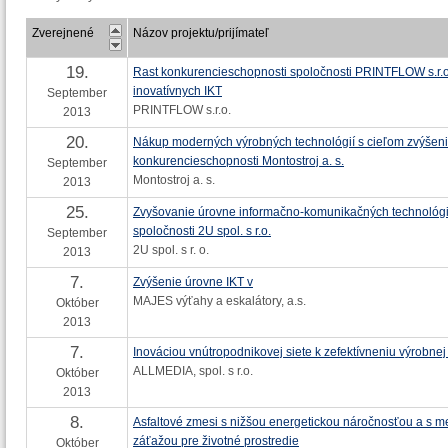
Zverejnené
Názov projektu/prijímateľ
19.
Rast konkurencieschopnosti spoločnosti PRINTFLOW s.r.o
inovatívnych IKT
September
PRINTFLOW s.r.o.
2013
20.
Nákup moderných výrobných technológií s cieľom zvýšen
konkurencieschopnosti Montostroj a. s.
September
Montostroj a. s.
2013
25.
Zvyšovanie úrovne informačno-komunikačných technológi
spoločnosti 2U spol. s r.o.
September
2U spol. s r. o.
2013
7.
Zvýšenie úrovne IKT v
MAJES výťahy a eskalátory, a.s.
Október
2013
7.
Inováciou vnútropodnikovej siete k zefektívneniu výrobne
ALLMEDIA, spol. s r.o.
Október
2013
8.
Asfaltové zmesi s nižšou energetickou náročnosťou a s 
záťažou pre životné prostredie
Október