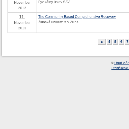
Fyzikálny ústav SAV
November
2013
11.
The Community Based Comprehensive Recovery
Žilinská univerzita v Žiline
November
2013
«
4
5
6
7
©
Úrad vlá
Prehlásenie 