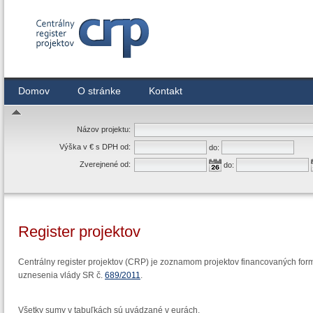
Centrálny register zmlúv
Domov
O stránke
Kontakt
Názov projektu:
Výška v € s DPH od:
do:
Zverejnené od:
do:
Register projektov
Centrálny register projektov (CRP) je zoznamom projektov financovaných form
uznesenia vlády SR č.
689/2011
.
Všetky sumy v tabuľkách sú uvádzané v eurách.