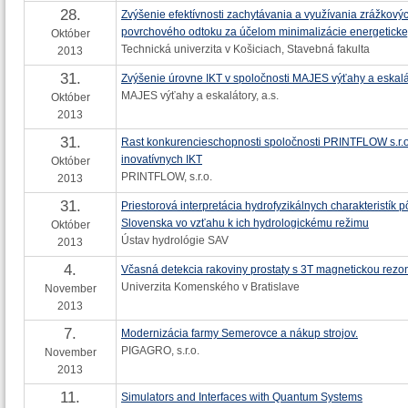
28.
Zvýšenie efektívnosti zachytávania a využívania zrážkový
povrchového odtoku za účelom minimalizácie energetickej
Október
Technická univerzita v Košiciach, Stavebná fakulta
2013
31.
Zvýšenie úrovne IKT v spoločnosti MAJES výťahy a eskalát
MAJES výťahy a eskalátory, a.s.
Október
2013
31.
Rast konkurencieschopnosti spoločnosti PRINTFLOW s.r.o
inovatívnych IKT
Október
PRINTFLOW, s.r.o.
2013
31.
Priestorová interpretácia hydrofyzikálnych charakteristík 
Slovenska vo vzťahu k ich hydrologickému režimu
Október
Ústav hydrológie SAV
2013
4.
Včasná detekcia rakoviny prostaty s 3T magnetickou rezo
Univerzita Komenského v Bratislave
November
2013
7.
Modernizácia farmy Semerovce a nákup strojov.
PIGAGRO, s.r.o.
November
2013
11.
Simulators and Interfaces with Quantum Systems