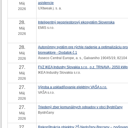
asistencie
Máj
UXtweak j. s. a.
2026
28.
Inteligentný geopriestorový ekosystém Slovenska
EMIS s.r.o.
Máj
2026
28.
Autonómny systém pre rýchle riadenie a optimalizáciu pr
bioreaktore - Dodatok č.1
Máj
Asseco Central Europe, a. s., Galvaniho 19045/19, 82104 
2026
27.
FVZ IKEA Industry Slovakia s.r.o., o.z. TRNAVA - 2050 kWp
IKEA Industry Slovakia s.r.o.
Máj
2026
27.
Výroba a uskladňovanie elektriny VAŠA s.r.o.
VAŠA s.r.o.
Máj
2026
27.
Triedený zber komunálnych odpadov v obci Bystričany
Bystričany
Máj
2026
27.
Rekonštrukcia objektov ZŠ Nedožery-Brezany – zvyšovan