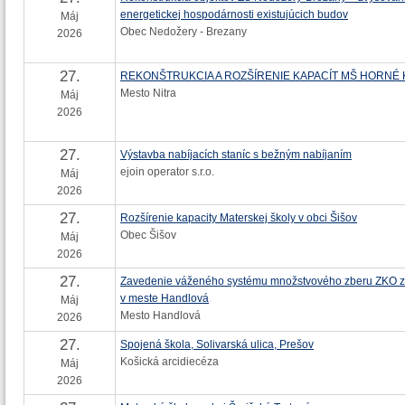
energetickej hospodárnosti existujúcich budov
Máj
Obec Nedožery - Brezany
2026
27.
REKONŠTRUKCIA A ROZŠÍRENIE KAPACÍT MŠ HORNÉ
Mesto Nitra
Máj
2026
27.
Výstavba nabíjacích staníc s bežným nabíjaním
ejoin operator s.r.o.
Máj
2026
27.
Rozšírenie kapacity Materskej školy v obci Šišov
Obec Šišov
Máj
2026
27.
Zavedenie váženého systému množstvového zberu ZKO z
v meste Handlová
Máj
Mesto Handlová
2026
27.
Spojená škola, Solivarská ulica, Prešov
Košická arcidiecéza
Máj
2026