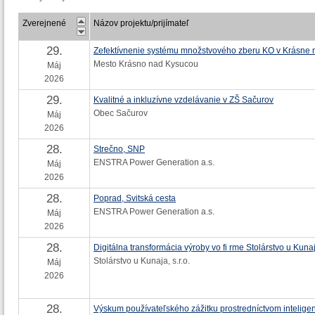
Zverejnené
Názov projektu/prijímateľ
29.
Zefektívnenie systému množstvového zberu KO v Krásne
Mesto Krásno nad Kysucou
Máj
2026
29.
Kvalitné a inkluzívne vzdelávanie v ZŠ Sačurov
Obec Sačurov
Máj
2026
28.
Strečno, SNP
ENSTRA Power Generation a.s.
Máj
2026
28.
Poprad, Svitská cesta
ENSTRA Power Generation a.s.
Máj
2026
28.
Digitálna transformácia výroby vo fi rme Stolárstvo u Kunaja
Stolárstvo u Kunaja, s.r.o.
Máj
2026
28.
Výskum používateľského zážitku prostredníctvom inteligen