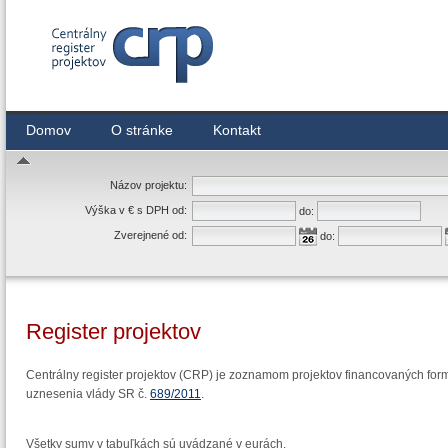
Centrálny register zmlúv
Domov
O stránke
Kontakt
Názov projektu:
Výška v € s DPH od:
do:
Zverejnené od:
do:
Register projektov
Centrálny register projektov (CRP) je zoznamom projektov financovaných form
uznesenia vlády SR č.
689/2011
.
Všetky sumy v tabuľkách sú uvádzané v eurách.