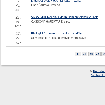
27.
Materská škola v obci Šarišská Trstená
Obec Šarišská Trstená
Máj
2026
27.
5G 450MHz Modem s Modbusom pre elektrické siete
CASSOVIA HARDWARE, s.r.o.
Máj
2026
27.
Ekologické gumárske zmesi a materiály
Slovenská technická univerzita v Bratislave
Máj
2026
«
23
24
25
2
©
Úrad vlá
Prehlásenie 